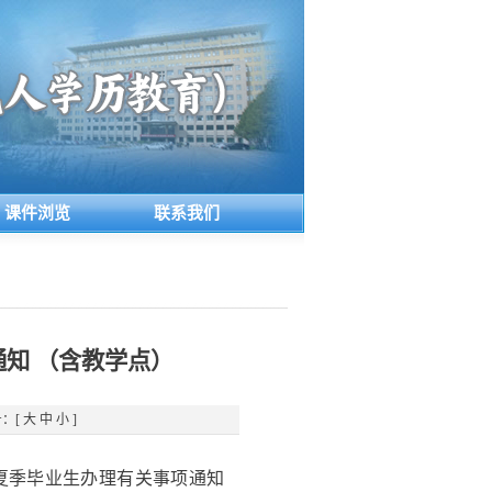
课件浏览
联系我们
通知 （含教学点）
：[
大
中
小
]
届夏季毕业生办理有关事项通知