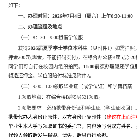
如下：
一、办理时间：2026年7月4日（周六）上午8:30-11:00
二、办理流程及地点
（一）8：30—9:00租借学位服
获得2
026
届夏季学士学位本科生
（见附件1）如需拍照
押金200元(现金，不能扫码支付)，在综合办公楼B座5层5
同学们可自行在校园内组织拍照。
11:00前须办理退还学
额退还押金。学位服赔付标准见附件2。
（二）9:00-11:00领取毕业证（或学位证）和学籍档案
1.领取地点：在综合楼B座5层521领取。
2.领取要求：必须携带身份证和学生证（学生证收回）
携带代办人身份证原件、双方身份证复印件（
建议在上面注
毕业生本人手写领取证书的委托书，内容须写明双方姓名、
代领人领取后发生损毁、遗失，后果自行承担。