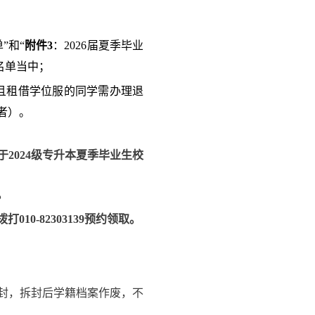
”和“
附件3
：2026届夏季毕业
名单当中；
且租借学位服的同学需办理退
者）。
2024级专升本夏季毕业生校
。
0-82303139预约领取。
封，拆封后学籍档案作废，不