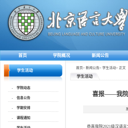
首页
学院概况
新闻公告
首页
>
新闻公告
>
学生活动
>
正文
学生活动
学生活动
-
学院动态
喜报——我
-
信息公告
-
学期安排
发
-
课程通知
恭喜我院2021级汉