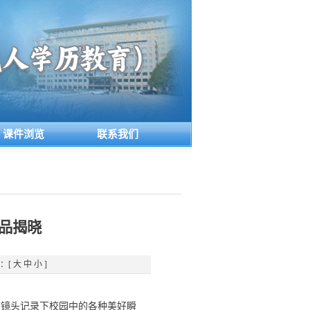
课件浏览
联系我们
作品揭晓
：[
大
中
小
]
用镜头记录下校园中的各种美好瞬