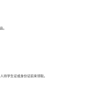
品。
本人持学生证或身份证前来领取。