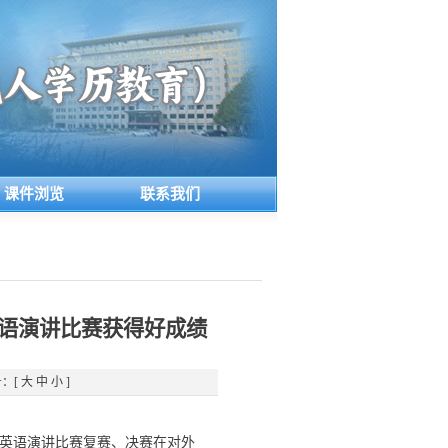
课件浏览
联系我们
语演讲比赛获得好成绩
：[
大
中
小
]
英语演讲比赛复赛、决赛在对外